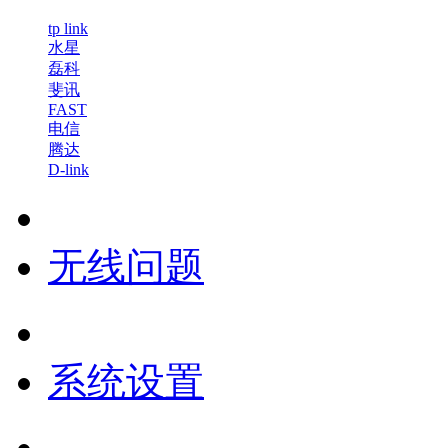
tp link
水星
磊科
斐讯
FAST
电信
腾达
D-link
无线问题
系统设置