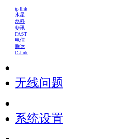
tp link
水星
磊科
斐讯
FAST
电信
腾达
D-link
无线问题
系统设置