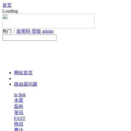
首页
Loading
热门：
改密码
登陆
admin
网站首页
路由器问题
tp link
水星
磊科
斐讯
FAST
电信
腾达