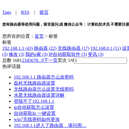
Tags
|
RSS
|
留言
您有路由器等使用问题，留言提问,或 微信公众号： 计算机技术员 不需要注
您所在的位置：
首页
> 标签
标签
192.168.1.1 (43)
路由器 (22)
无线路由器 (17)
192.168.0.1 (11)
设置
(3)
修改 (3)
我的e家 (3)
IP自动获取软件 (3)
斐讯 (3)
总数 168
1
2
3
4
5
6
7
8
...9
下一页
页次 1/9
热评话题
192.168.1.1 路由器怎么改密码
磊科无线路由器设置
无线路由器怎么设置无线密码
水星无线路由器设置详解
登陆不了192.168.1.1
ip自动获取怎么设置
自动获取Ip 一键设置
win7无线密码如何更改
192.168.1.1进入了路由器，请问用…