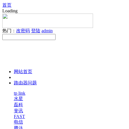
首页
Loading
热门：
改密码
登陆
admin
网站首页
路由器问题
tp link
水星
磊科
斐讯
FAST
电信
腾达