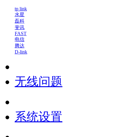
tp link
水星
磊科
斐讯
FAST
电信
腾达
D-link
无线问题
系统设置